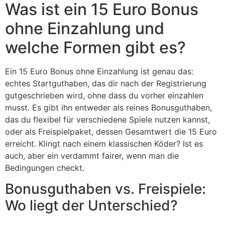
Was ist ein 15 Euro Bonus
ohne Einzahlung und
welche Formen gibt es?
Ein 15 Euro Bonus ohne Einzahlung ist genau das:
echtes Startguthaben, das dir nach der Registrierung
gutgeschrieben wird, ohne dass du vorher einzahlen
musst. Es gibt ihn entweder als reines Bonusguthaben,
das du flexibel für verschiedene Spiele nutzen kannst,
oder als Freispielpaket, dessen Gesamtwert die 15 Euro
erreicht. Klingt nach einem klassischen Köder? Ist es
auch, aber ein verdammt fairer, wenn man die
Bedingungen checkt.
Bonusguthaben vs. Freispiele:
Wo liegt der Unterschied?