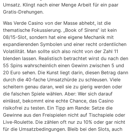
Umsatz. Klingt nach einer Menge Arbeit für ein paar
Gratis-Drehungen.
Was Verde Casino von der Masse abhebt, ist die
thematische Fokussierung. „Book of Sirens“ ist kein
08/15-Slot, sondern hat eine eigene Mechanik mit
expandierenden Symbolen und einer recht ordentlichen
Volatilität. Man sollte sich also nicht von der Zahl 11
blenden lassen. Realistisch betrachtet wirst du nach den
55 Spins wahrscheinlich einen Gewinn zwischen 5 und
20 Euro sehen. Die Kunst liegt darin, diesen Betrag dann
durch die 40-fache Umsatzhürde zu schleusen. Viele
scheitern genau daran, weil sie zu gierig werden oder
die falschen Spiele wählen. Aber: Wer sich darauf
einlässt, bekommt eine echte Chance, das Casino
risikofrei zu testen. Ein Tipp am Rande: Setze die
Gewinne aus den Freispielen nicht auf Tischspiele oder
Live-Roulette. Die zählen oft nur zu 10% oder gar nicht
für die Umsatzbedingungen. Bleib bei den Slots, auch