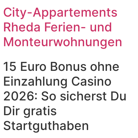
Zum
City-Appartements
Inhalt
springen
Rheda Ferien- und
Monteurwohnungen
15 Euro Bonus ohne
Einzahlung Casino
2026: So sicherst Du
Dir gratis
Startguthaben