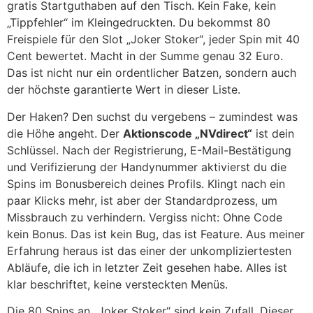
gratis Startguthaben auf den Tisch. Kein Fake, kein
„Tippfehler“ im Kleingedruckten. Du bekommst 80
Freispiele für den Slot „Joker Stoker“, jeder Spin mit 40
Cent bewertet. Macht in der Summe genau 32 Euro.
Das ist nicht nur ein ordentlicher Batzen, sondern auch
der höchste garantierte Wert in dieser Liste.
Der Haken? Den suchst du vergebens – zumindest was
die Höhe angeht. Der
Aktionscode „NVdirect“
ist dein
Schlüssel. Nach der Registrierung, E-Mail-Bestätigung
und Verifizierung der Handynummer aktivierst du die
Spins im Bonusbereich deines Profils. Klingt nach ein
paar Klicks mehr, ist aber der Standardprozess, um
Missbrauch zu verhindern. Vergiss nicht: Ohne Code
kein Bonus. Das ist kein Bug, das ist Feature. Aus meiner
Erfahrung heraus ist das einer der unkompliziertesten
Abläufe, die ich in letzter Zeit gesehen habe. Alles ist
klar beschriftet, keine versteckten Menüs.
Die 80 Spins an „Joker Stoker“ sind kein Zufall. Dieser