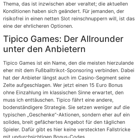
Thema, das ist inzwischen aber veraltet; die aktuellen
Konditionen haben sich geändert. Für jemanden, der
risikofrei in einen netten Slot reinschnuppern will, ist das
eine der ehrlicheren Optionen.
Tipico Games: Der Allrounder
unter den Anbietern
Tipico Games ist ein Name, den die meisten hierzulande
eher mit dem Fußballtrikot-Sponsoring verbinden. Dabei
hat der Anbieter längst auch im Casino-Segment seine
Zelte aufgeschlagen. Wer jetzt einen 15 Euro Bonus
ohne Einzahlung im klassischen Sinne erwartet, den
muss ich enttäuschen. Tipico fährt eine andere,
bodenständigere Strategie. Sie setzen weniger auf die
typischen „Geschenke“-Aktionen, sondern eher auf ein
solides, breit gefächertes Angebot für den täglichen
Spieler. Dafür gibt es hier keine versteckten Fallstricke
mit undurchsichtigen Bonus-Codes.