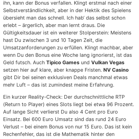
ihn, kann der Bonus verfallen. Klingt erstmal nach einer
Selbstverständlichkeit, aber in der Hektik des Spielens
übersieht man das schnell. Ich hab‘ das selbst schon
erlebt – ärgerlich, aber man lernt draus. Die
Gültigkeitsdauer ist ein weiterer Stolperstein: Meistens
hast Du zwischen 3 und 10 Tagen Zeit, die
Umsatzanforderungen zu erfüllen. Klingt machbar, aber
wenn Du den Bonus eine Woche lang ignorierst, ist das
Geld futsch. Auch
Tipico Games
und
Vulkan Vegas
setzen hier auf klare, aber knappe Fristen.
NV Casino
gibt Dir bei seinen exklusiven Deals manchmal etwas
mehr Luft – das ist zumindest meine Erfahrung.
Ein kurzer Reality-Check: Der durchschnittliche RTP
(Return to Player) eines Slots liegt bei etwa 96 Prozent.
Auf lange Sicht verlierst Du also 4 Cent pro Euro
Einsatz. Bei 600 Euro Umsatz sind das rund 24 Euro
Verlust – bei einem Bonus von nur 15 Euro. Das ist kein
Rechenfehler, das ist die Mathematik hinter den