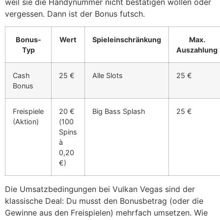
weil sie die Handynummer nicht bestätigen wollen oder
vergessen. Dann ist der Bonus futsch.
Bonus-
Wert
Spieleinschränkung
Max.
Typ
Auszahlung
Cash
25 €
Alle Slots
25 €
Bonus
Freispiele
20 €
Big Bass Splash
25 €
(Aktion)
(100
Spins
à
0,20
€)
Die Umsatzbedingungen bei Vulkan Vegas sind der
klassische Deal: Du musst den Bonusbetrag (oder die
Gewinne aus den Freispielen) mehrfach umsetzen. Wie