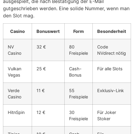
ausgespielt, die nach Bestätigung der E-Mail
gutgeschrieben werden. Eine solide Nummer, wenn man
den Slot mag.
Casino
Bonuswert
Form
Besonderheit
NV
32 €
80
Code
Casino
Freispiele
NVdirect nötig
Vulkan
25 €
Cash-
Für alle Slots
Vegas
Bonus
Verde
11 €
55
Exklusiv-Link
Casino
Freispiele
HitnSpin
12 €
30
Für Joker
Freispiele
Stoker