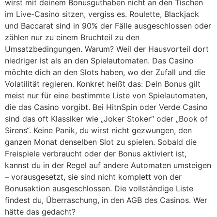
wirst mit deinem Bonusguthaben nicht an den Tischen
im Live-Casino sitzen, vergiss es. Roulette, Blackjack
und Baccarat sind in 90% der Fälle ausgeschlossen oder
zählen nur zu einem Bruchteil zu den
Umsatzbedingungen. Warum? Weil der Hausvorteil dort
niedriger ist als an den Spielautomaten. Das Casino
möchte dich an den Slots haben, wo der Zufall und die
Volatilität regieren. Konkret heißt das: Dein Bonus gilt
meist nur für eine bestimmte Liste von Spielautomaten,
die das Casino vorgibt. Bei HitnSpin oder Verde Casino
sind das oft Klassiker wie „Joker Stoker“ oder „Book of
Sirens“. Keine Panik, du wirst nicht gezwungen, den
ganzen Monat denselben Slot zu spielen. Sobald die
Freispiele verbraucht oder der Bonus aktiviert ist,
kannst du in der Regel auf andere Automaten umsteigen
– vorausgesetzt, sie sind nicht komplett von der
Bonusaktion ausgeschlossen. Die vollständige Liste
findest du, Überraschung, in den AGB des Casinos. Wer
hätte das gedacht?