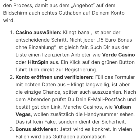
den Prozess, damit aus dem „Angebot“ auf dem
Bildschirm auch echtes Guthaben auf Deinem Konto
wird.
Casino auswählen:
Klingt banal, ist aber der
entscheidende Schritt. Nicht jeder „15 Euro Bonus
ohne Einzahlung“ ist gleich fair. Such Dir aus der
Liste einen lizenzierten Anbieter wie
Verde Casino
oder
HitnSpin
aus. Ein Klick auf den grünen Button
führt Dich direkt zur Registrierung.
Konto eröffnen und verifizieren:
Füll das Formular
mit echten Daten aus – klingt langweilig, ist aber
die einzige Chance, später auch auszuzahlen. Nach
dem Absenden prüfst Du Dein E-Mail-Postfach und
bestätigst den Link. Manche Casinos, wie
Vulkan
Vegas
, wollen zusätzlich die Handynummer sehen.
Das ist kein Fake, sondern dient der Sicherheit.
Bonus aktivieren:
Jetzt wird es konkret. In vielen
Fällen wird das Guthaben automatisch