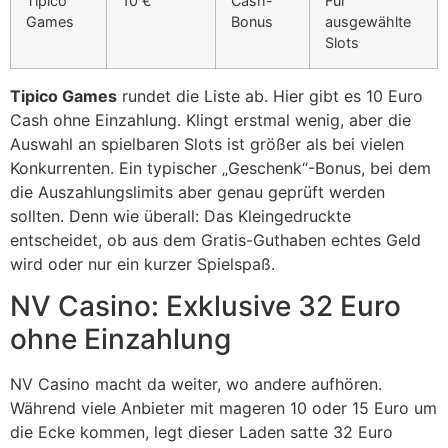
Tipico
10 €
Cash-
Für
Games
Bonus
ausgewählte
Slots
Tipico Games
rundet die Liste ab. Hier gibt es 10 Euro
Cash ohne Einzahlung. Klingt erstmal wenig, aber die
Auswahl an spielbaren Slots ist größer als bei vielen
Konkurrenten. Ein typischer „Geschenk“-Bonus, bei dem
die Auszahlungslimits aber genau geprüft werden
sollten. Denn wie überall: Das Kleingedruckte
entscheidet, ob aus dem Gratis-Guthaben echtes Geld
wird oder nur ein kurzer Spielspaß.
NV Casino: Exklusive 32 Euro
ohne Einzahlung
NV Casino macht da weiter, wo andere aufhören.
Während viele Anbieter mit mageren 10 oder 15 Euro um
die Ecke kommen, legt dieser Laden satte 32 Euro