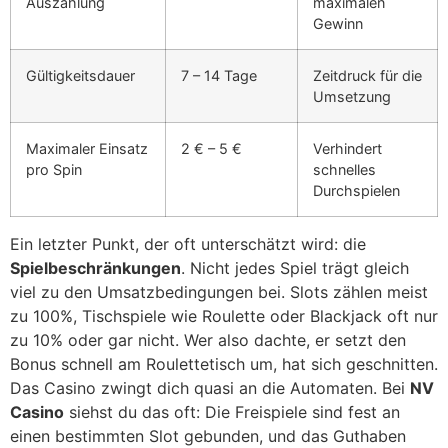
Auszahlung
maximalen
Gewinn
Gültigkeitsdauer
7 – 14 Tage
Zeitdruck für die
Umsetzung
Maximaler Einsatz
2 € – 5 €
Verhindert
pro Spin
schnelles
Durchspielen
Ein letzter Punkt, der oft unterschätzt wird: die
Spielbeschränkungen
. Nicht jedes Spiel trägt gleich
viel zu den Umsatzbedingungen bei. Slots zählen meist
zu 100%, Tischspiele wie Roulette oder Blackjack oft nur
zu 10% oder gar nicht. Wer also dachte, er setzt den
Bonus schnell am Roulettetisch um, hat sich geschnitten.
Das Casino zwingt dich quasi an die Automaten. Bei
NV
Casino
siehst du das oft: Die Freispiele sind fest an
einen bestimmten Slot gebunden, und das Guthaben